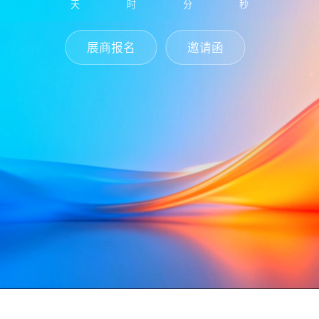
天
时
分
秒
展商报名
邀请函