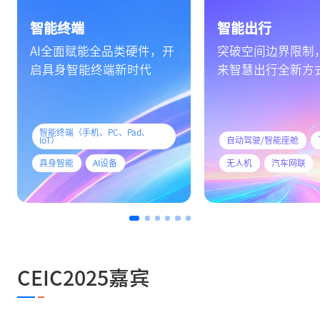
智能终端
智能出行
AI全面赋能全品类硬件，开
突破空间边界限制
启具身智能终端新时代
来智慧出行全新方
智能终端（手机、PC、Pad、
IoT）
自动驾驶/智能座舱
具身智能
AI设备
无人机
汽车网联
CEIC2025嘉宾